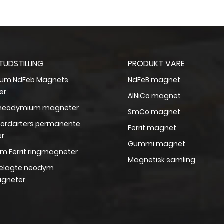
UDSTILLING
PRODUKT VARE
um NdFeb Magnets
NdFeB magnet
ør
AlNiCo magnet
k neodymium magneter
SmCo magnet
jordarters permanente
Ferrit magnet
r
Gummi magnet
um Ferrit ringmagneter
Magnetisk samling
lagte neodym
gneter