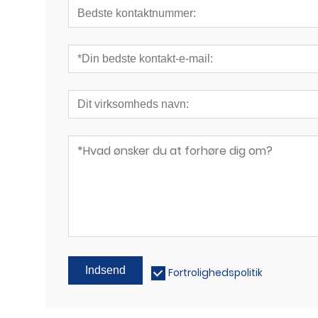
Indsend
Fortrolighedspolitik