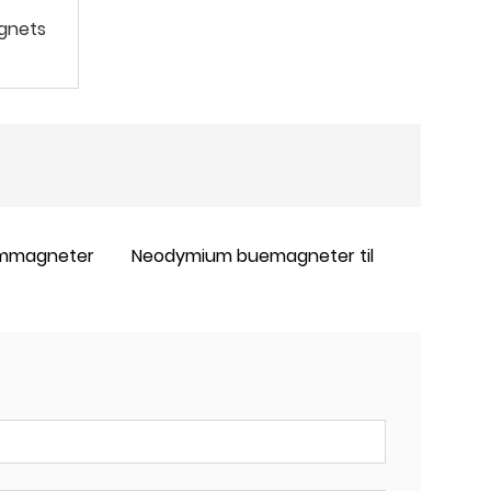
gnets
ymmagneter
Neodymium buemagneter til