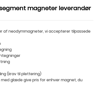
segment magneter leverandør
dør af neodymmagneter, vi accepterer tilpassede
n
lægning
gntegninger
etning
ng (krav til plettering)
vil med glæde give pris for enhver magnet, du