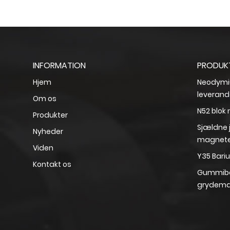
INFORMATION
PRODUKT
Hjem
Neodymi
leverand
Om os
N52 blo
Produkter
Sjældne 
Nyheder
magnete
Viden
Y35 Bari
Kontakt os
Gummibe
grydema