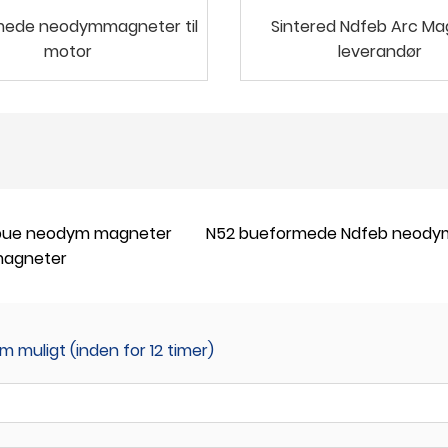
mede neodymmagneter til
Sintered Ndfeb Arc Ma
motor
leverandør
bue neodym magneter
N52 bueformede Ndfeb neod
magneter
m muligt (inden for 12 timer)