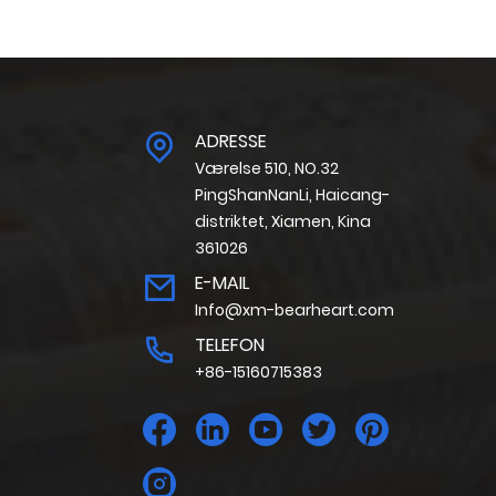
ADRESSE
Værelse 510, NO.32
PingShanNanLi, Haicang-
distriktet, Xiamen, Kina
361026
E-MAIL
Info@xm-bearheart.com
TELEFON
+86-15160715383