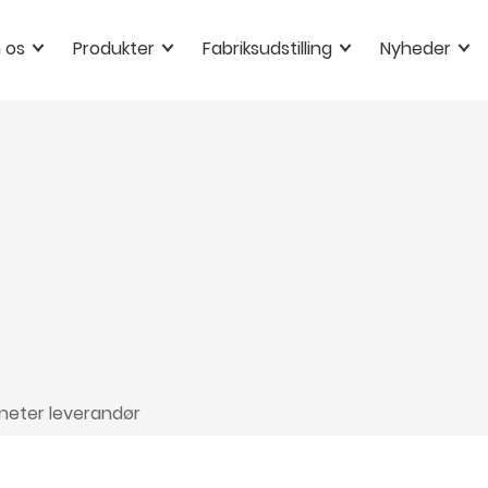
 os
Produkter
Fabriksudstilling
Nyheder
eter leverandør